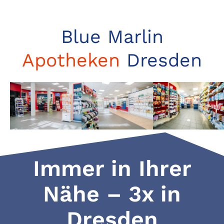
Zum
Inhalt
Blue Marlin
springen
Apotheken
Dresden
Immer in Ihrer
Nähe – 3x in
Dresden